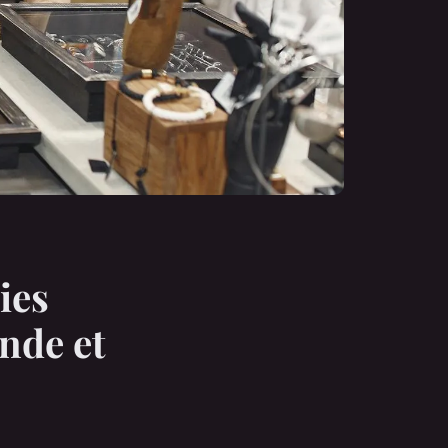
ies
nde et