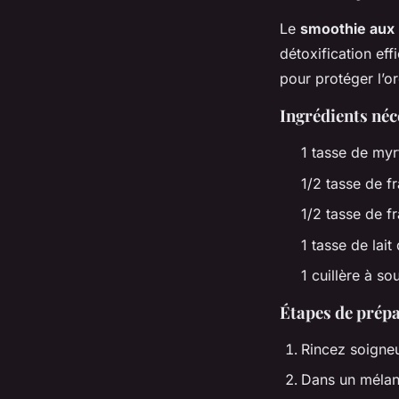
Le
smoothie aux 
détoxification ef
pour protéger l’o
Ingrédients néc
1 tasse de myrt
1/2 tasse de f
1/2 tasse de f
1 tasse de lai
1 cuillère à s
Étapes de prép
Rincez soigneu
Dans un mélang