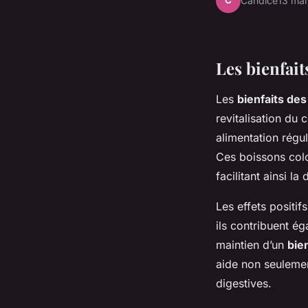
C
Candice
13 ma
Les bienfai
Les
bienfaits de
revitalisation du 
alimentation régu
Ces boissons colo
facilitant ainsi l
Les effets positif
ils contribuent ég
maintien d’un
bie
aide non seulemen
digestives.