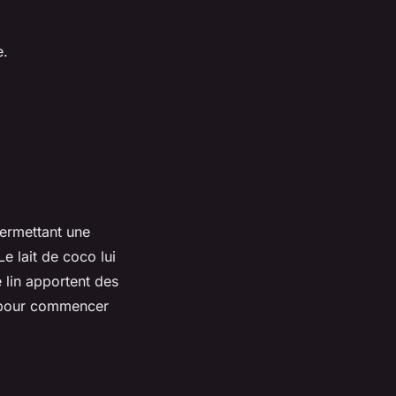
e.
permettant une
e lait de coco lui
 lin apportent des
l pour commencer