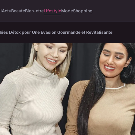
l
Actu
Beaute
Bien-etre
Lifestyle
Mode
Shopping
hies Détox pour Une Évasion Gourmande et Revitalisante