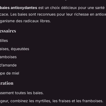
baies antioxydantes
est un choix délicieux pour une santé
ficace. Les baies sont reconnues pour leur richesse en antiox
rganisme des radicaux libres.
essaires
illes
raises, équeutées
ramboises
t d’amande
oupe de miel
aration
sement toutes les baies.
eur, combinez les myrtilles, les fraises et les framboises.