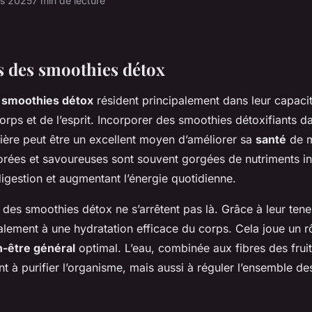
rs 2025
7 min de lecture
ts des smoothies détox
s smoothies détox
résident principalement dans leur capacit
corps et de l’esprit. Incorporer des smoothies détoxifiants d
lière peut être un excellent moyen d’améliorer sa
santé
de m
rées et savoureuses sont souvent gorgées de nutriments i
a digestion et augmentant l’énergie quotidienne.
s des smoothies détox ne s’arrêtent pas là. Grâce à leur ten
alement à une hydratation efficace du corps. Cela joue un rô
n-être général
optimal. L’eau, combinée aux fibres des frui
t à purifier l’organisme, mais aussi à réguler l’ensemble de